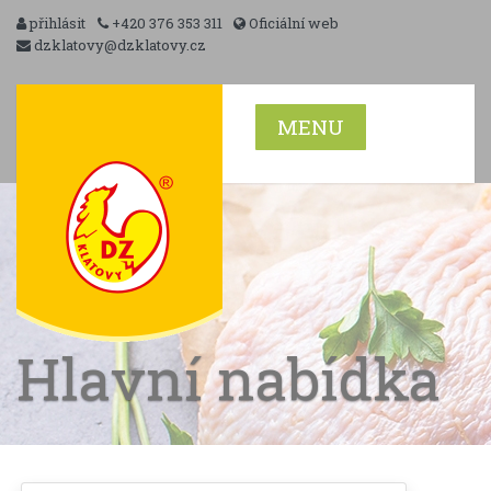
přihlásit
+420 376 353 311
Oficiální web
dzklatovy@dzklatovy.cz
MENU
Hlavní nabídka