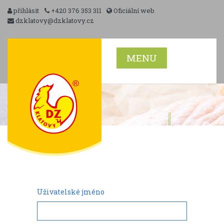
přihlásit
+420 376 353 311
Oficiální web
dzklatovy@dzklatovy.cz
MENU
Uživatelské jméno