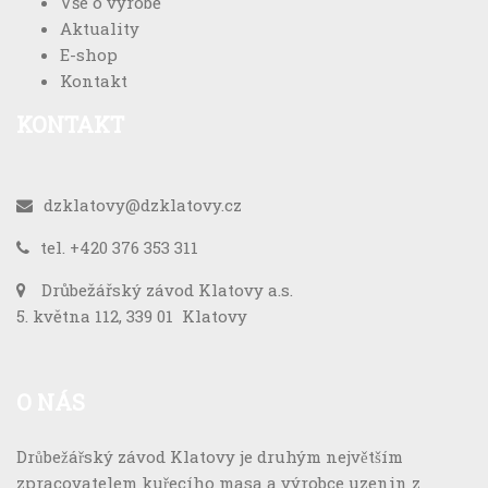
Vše o výrobě
Aktuality
E-shop
Kontakt
KONTAKT
dzklatovy@dzklatovy.cz
tel. +420 376 353 311
Drůbežářský závod Klatovy a.s.
5. května 112, 339 01 Klatovy
O
NÁS
Drůbežářský závod Klatovy je druhým největším
zpracovatelem kuřecího masa a výrobce uzenin z